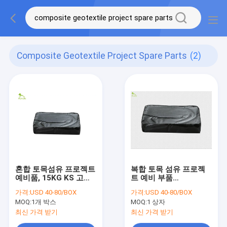
Composite Geotextile Project Spare Parts
(2)
혼합 토목섬유 프로젝트
복합 토목 섬유 프로젝
예비품, 15KG KS 고온
트 예비 부품
용융 글루 접착
Geomembrane KS 핫
가격:
USD 40-80/BOX
가격:
USD 40-80/BOX
멜트 접착제
MOQ:
1개 박스
MOQ:
1 상자
최신 가격 받기
최신 가격 받기