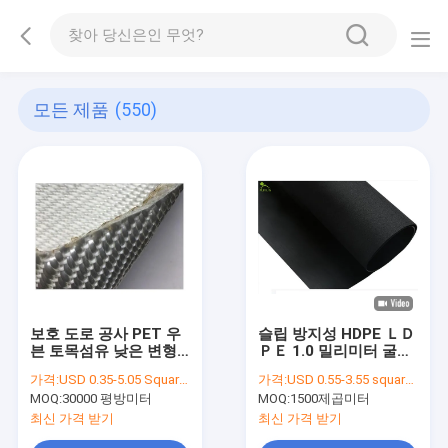
모든 제품
(550)
보호 도로 공사 PET 우
슬립 방지성 HDPE ＬＤ
븐 토목섬유 낮은 변형
ＰＥ 1.0 밀리미터 굴곡
100/50 KN/M을 매립합
표면 감촉이 있는 차수
가격:
USD 0.35-5.05 Square Meter
가격:
USD 0.55-3.55 square meters
니다
막
MOQ:
30000 평방미터
MOQ:
1500제곱미터
최신 가격 받기
최신 가격 받기