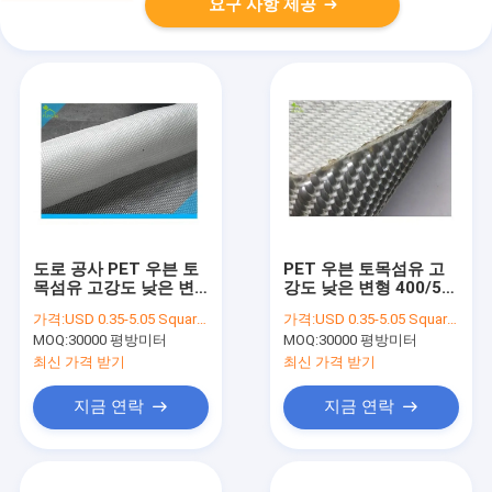
요구 사항 제공
도로 공사 PET 우븐 토
PET 우븐 토목섬유 고
목섬유 고강도 낮은 변
강도 낮은 변형 400/50
형 300/300 나트 / Ｍ
나트 / Ｍ 선박항 공항
가격:
USD 0.35-5.05 Square Meter
가격:
USD 0.35-5.05 Square Meter
강
건설
MOQ:
30000 평방미터
MOQ:
30000 평방미터
최신 가격 받기
최신 가격 받기
지금 연락
지금 연락