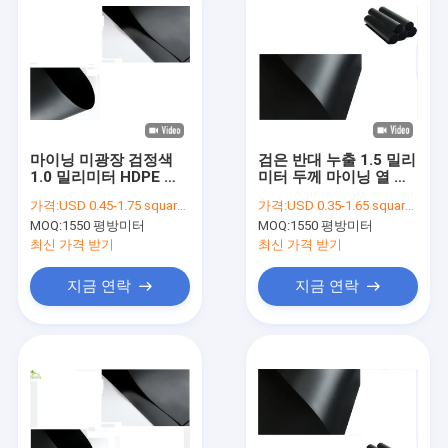
마이닝 미광장 검정색
검은 반대 누출 1.5 밀리
1.0 밀리미터 HDPE Ｌ
미터 두께 마이닝 열 연
ＤＰＥ 차단 반대론자
못 억제 차수막 구성
가격:
USD 0.45-1.75 square meters
가격:
USD 0.35-1.65 square meters
누출 차수막 라이너
MOQ:
1550 평방미터
MOQ:
1550 평방미터
최신 가격 받기
최신 가격 받기
지금 연락
지금 연락
홈
상품
회사 소개