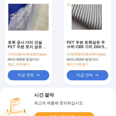
토목 공사 다리 건설
PET 우븐 토목섬유 우
PET 우븐 토지 섬유 직
수하 CBR 가치 200/50
물 80/80 KN/M
나트 / Ｍ 토목 공사 구
가격:
USD 0.35-5.05 Square Meter
가격:
USD 0.35-5.05 Square Meter
조
MOQ:
30000 평방미터
MOQ:
30000 평방미터
최신 가격 받기
최신 가격 받기
지금 연락
지금 연락
시간 절약
최고의 제품에 문의하십시오.