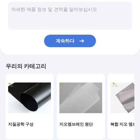
배수 지오콤포지트
토목 합성 찰흙 강선
Hdpe 차수막 용접기
계속하다
컨베이어 롤러 제조기
토목섬유 프로젝트
우리의 카테고리
신호 전자 케이블
지질공학 구성
지오멤브레인 원단
복합 지오 멤브