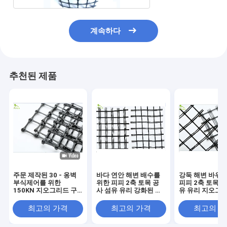
계속하다
추천된 제품
주문 제작된 30 - 옹벽
바다 연안 해변 배수를
강둑 해변 바위를
부식제어를 위한
위한 피피 2축 토목 공
피피 2축 토목 
150KN 지오그리드 구
사 섬유 유리 강화된 지
유 유리 지오그
성
오그리드
개선됩니다
최고의 가격
최고의 가격
최고의 