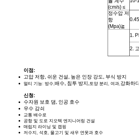
10-
율 계수
(cm/s) ≤
정수압 저
0.45
항
(Mpa)
≧
1. 
2.
이점:
고압 저항, 쉬운 건설, 높은 인장 강도, 부식 방지
배수,
침투 방지,
강화하다
멀티 기능: 방수,
토양 분리, 여과,
신청:
수자원 보호 댐, 인공 호수
우수 감쇠
교통 배수로
공항 및 도로 지오텍 엔지니어링 건설
매립지 라이닝 및 캡핑
저수지, 석호, 물고기 및 새우 연못과 호수