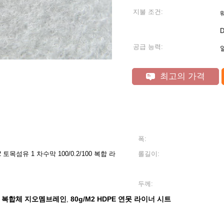
지불 조건:
공급 능력:
일
최고의 가격
폭:
목섬유 1 차수막 100/0.2/100 복합 라
롤길이:
두께:
 복합체 지오멤브레인
80g/M2 HDPE 연못 라이너 시트
,