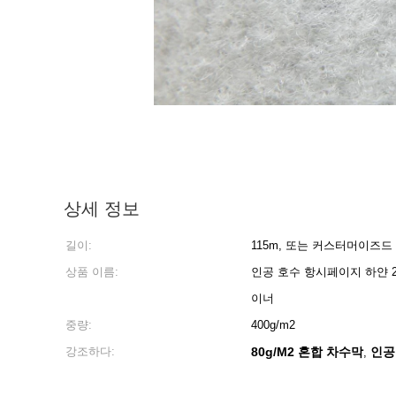
상세 정보
길이:
115m, 또는 커스터머이즈드
상품 이름:
인공 호수 항시페이지 하얀 2 토
이너
중량:
400g/m2
강조하다:
80g/M2 혼합 차수막
인공
,