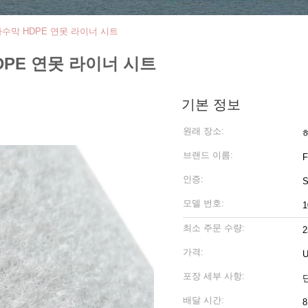
 차수막 HDPE 연못 라이너 시트
HDPE 연못 라이너 시트
기본 정보
원래 장소:
브랜드 이름:
인증:
S
모델 번호:
1
최소 주문 수량:
가격:
U
포장 세부 사항:
배달 시간:
8