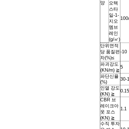
양
오텍
스타
일-1-
100
지오
멤브
레인
(g/
㎡
)
단위면적
당 품질편
-10
차(%)
≤
파괴강도
5
(KN/m)
≧
파단신율
30-
(%)
인열 강도
0.1
(KN)
≧
CBR 브
레이크아
1.1
웃 포스
(KN)
≧
수직 투자