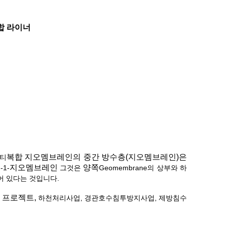
복합 라이너
복합 지오멤브레인의 중간 방수층(지오멤브레인)은
.티
유
지오멤브레인
양쪽
-1-
그것은
Geomembrane의 상부와 하
어 있다는 것입니다.
 프로젝트,
하천처리사업, 경관호수침투방지사업,
제방침수