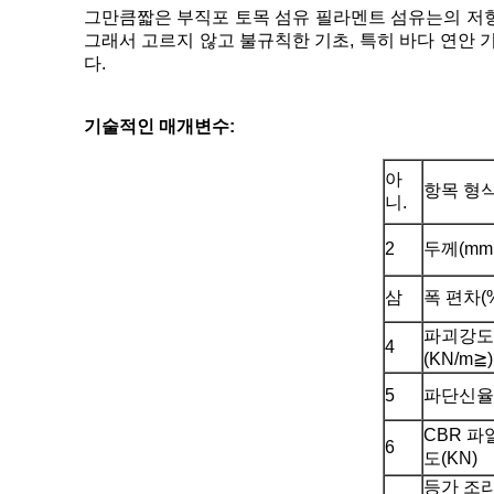
그만큼
짧은 부직포 토목 섬유
필라멘트
섬유는
의 저
그래서 고르지 않고 불규칙한 기초, 특히 바다 연안 
다.
기술적인 매개변수:
아
항목 형
니.
2
두께(mm,
삼
폭 편차(
파괴강도
4
(KN/m≧)
5
파단신율(
CBR 파
6
도(KN)
등가 조