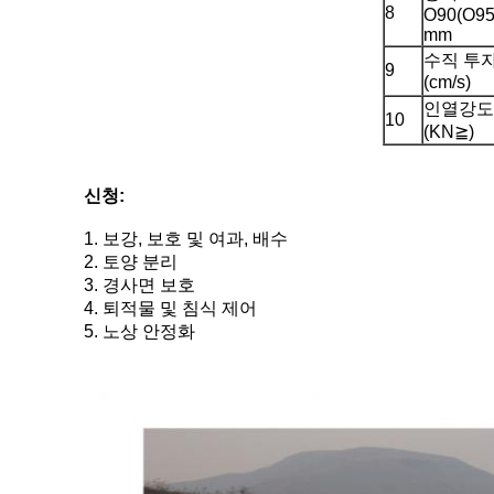
8
O90(O95
mm
수직 투
9
(cm/s)
인열강도
10
(KN≧)
신청:
1. 보강, 보호 및 여과, 배수
2. 토양 분리
3. 경사면 보호
4. 퇴적물 및 침식 제어
5. 노상 안정화