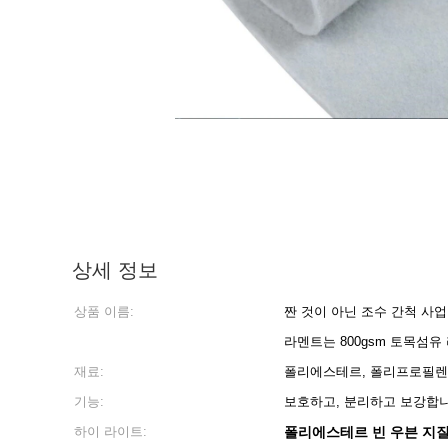
상세 정보
상품 이름:
짠 것이 아닌 조수 간척 사
라멘트는 800gsm 토목섬
재료:
폴리에스테르, 폴리프로필렌 (P
기능:
보호하고, 분리하고 보강합니
하이 라이트:
폴리에스테르 빈 우븐 지