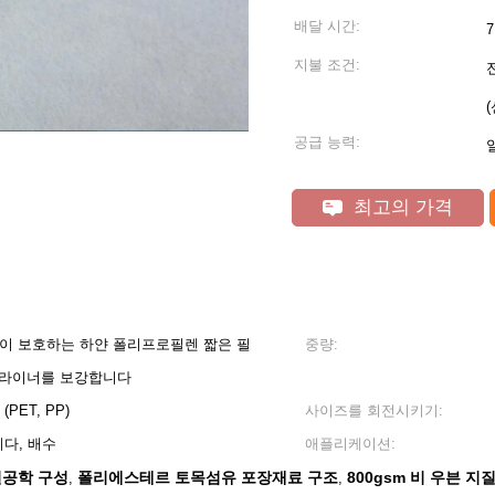
배달 시간:
지불 조건:
공급 능력:
일
최고의 가격
업이 보호하는 하얀 폴리프로필렌 짧은 필
중량:
유 라이너를 보강합니다
ET, PP)
사이즈를 회전시키기:
다, 배수
애플리케이션:
질공학 구성
폴리에스테르 토목섬유 포장재료 구조
800gsm 비 우븐 지
,
,