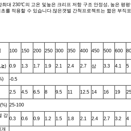
항
최대 230℃의 고온 및
높은 크리프 저항
구조 안정성, 높은 평평
기초를 적용할 수 있습니다.많은
갯벌 간척
프로젝트는 짧은 부직포
식
100
150
200
250
300
350
400
450
500
600
8
≧)
0.9
1.3
1.7
1.9
2.1
2.4
2.7
삼
3.3
4.1
5
%)
-0.5
2.5
4.5
6.5
8
9.5
11
12.5
14
16
19
2
%)
25-100
열 강
0.3
0.6
0.9
1.2
1.5
1.8
2.1
2.4
2.7
3.2
4
리개