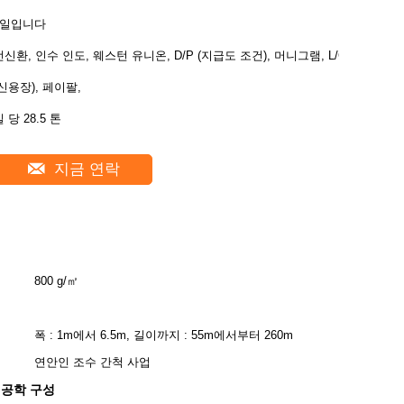
7일입니다
전신환, 인수 인도, 웨스턴 유니온, D/P (지급도 조건), 머니그램, L/C
(신용장), 페이팔,
 당 28.5 톤
지금 연락
800 g/㎡
폭 : 1m에서 6.5m, 길이까지 : 55m에서부터 260m
연안인 조수 간척 사업
질공학 구성