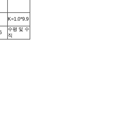
K=1.0*9.9
수평 및 수
6
직