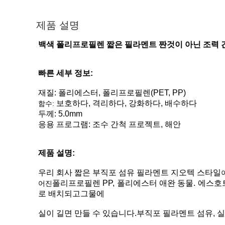
제품 설명
백색 폴리프로필렌 짧은 필라멘트 짠것이 아닌 조력 간
빠른 세부 정보:
재질: 폴리에스터, 폴리프로필렌(PET, PP)
보호하다, 격리하다, 강화하다, 배수하다
함수:
두께: 5.0mm
응용 프로그램: 조수 간척 프로젝트, 해안
제품 설명:
우리 회사 짧은 부직포 섬유 필라멘트 지오텍 스타일
폴리프로필렌
PP
, 폴리에스터
애완 동물
.
에스
호
어진
로 배치되고
그물에
실이 길면 만들 수 있습니다.
부직포
필라멘트 섬유, 실