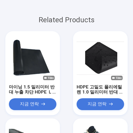
Related Products
마이닝 1.5 밀리미터 반
HDPE 고밀도 폴리에틸
대 누출 차단 HDPE Ｌ
렌 1.0 밀리미터 반대 누
ＤＰＥ 검은 차수막 직
출 차단 폐허 반대 오염
물 라이너를 분리하세요
검정색 차수막 직물 라
지금 연락
지금 연락
이너