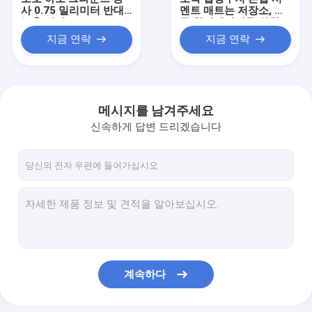
사 0.75 밀리미터 반대
멘트 매트는 저장소, 연
누출 커버 HDPE ＬＤＰ
못 항시페이지를 위한
Ｅ 검은 차수막 직물 라
분명한 점토 라이너를
지금 연락
지금 연락
이너
뒤덮습니다
메시지를 남겨주세요
신속하게 답변 드리겠습니다
집
제품
계속하다
우리에 대하여