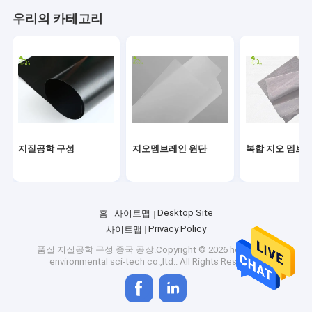
공장 여행
우리의 카테고리
품질 관리
연락주세요
인용문을 요구하세요
News
지질공학 구성
지오멤브레인 원단
복합 지오 멤브
지질공학 구성
Desktop Site
홈
사이트맵
지오멤브레인 원단
Privacy Policy
사이트맵
품질
지질공학 구성
중국 공장.Copyright © 2026 hefei fuyun
복합 지오 멤브레인
environmental sci-tech co.,ltd.. All Rights Reserved.
짠 것이 아닌 토지 섬유 직물