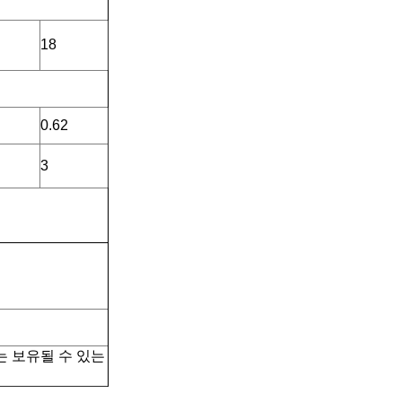
18
0.62
3
는 보유될 수 있는