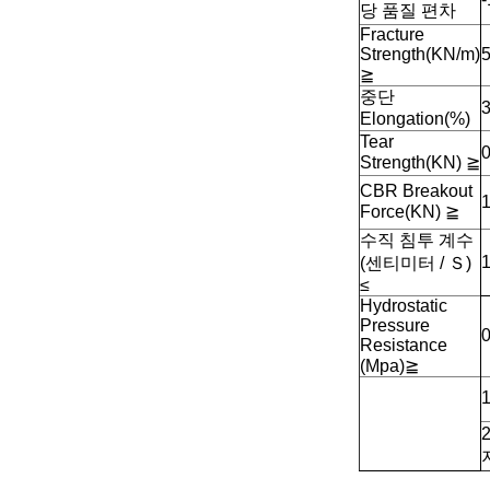
당 품질 편차
Fracture
Strength(KN/m)
≧
중단
3
Elongation(%)
Tear
0
Strength(KN) ≧
CBR Breakout
1
Force(KN) ≧
수직 침투 계수
1
(센티미터 / Ｓ)
≤
Hydrostatic
Pressure
0
Resistance
(Mpa)≧