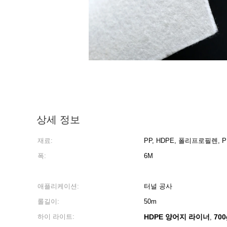
상세 정보
재료:
PP, HDPE, 폴리프로필렌,
폭:
6M
애플리케이션:
터널 공사
롤길이:
50m
하이 라이트:
HDPE 양어지 라이너
70
,