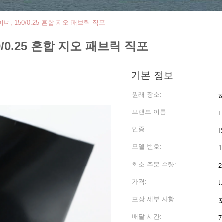
이너, 150/0.25 혼합 지오 패브릭 직포
50/0.25 혼합 지오 패브릭 직포
기본 정보
원래 장소:
브랜드 이름:
인증:
I
모델 번호:
1
최소 주문 수량:
가격:
U
포장 세부 사항:
배달 시간: