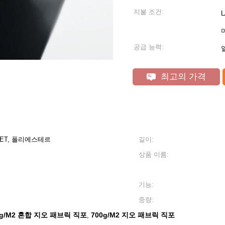
지불 조건:
공급 능력:
최고의 가격
 PET, 폴리에스테르
길이:
상품 이름:
기능:
중량:
0g/M2 혼합 지오 패브릭 직포
700g/M2 지오 패브릭 직포
,