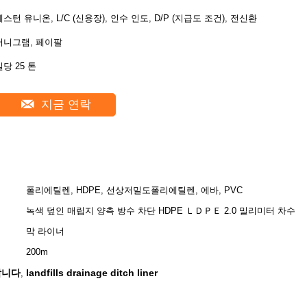
웨스턴 유니온, L/C (신용장), 인수 인도, D/P (지급도 조건), 전신환,
머니그램, 페이팔
일당 25 톤
지금 연락
폴리에틸렌, HDPE, 선상저밀도폴리에틸렌, 에바, PVC
녹색 덮인 매립지 양측 방수 차단 HDPE ＬＤＰＥ 2.0 밀리미터 차수
막 라이너
200m
합니다
landfills drainage ditch liner
,