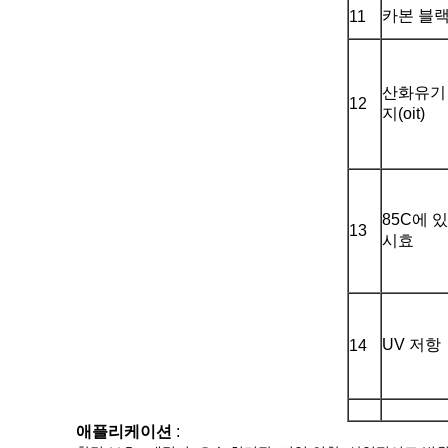
카본 블
11
산화유기
12
지(oit)
85C에 
13
시효
UV 저항
14
애플리케이션
: