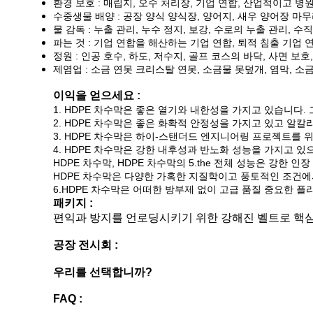
환경 보호 : 매립지, 오수 처리장, 기업 연합, 산업적이고 
수중생물 배양 : 공장 양식 양식장, 양어지, 새우 양어장 마무
물 감독 : 누출 관리, 누수 정지, 보강, 수로의 누출 관리, 수
파는 것 : 기업 연합을 해산하는 기업 연합, 퇴적 침출 기업
정원 : 인공 호수, 하도, 저수지, 골프 코스의 바닥, 사면 보
제염업 : 소금 연못 크리스탈 연못, 소금물 못덮개, 염막, 소
이익을 얻으세요 :
1. HDPE 차수막은 좋은 열기와 내한성을 가지고 있습니다. 
2. HDPE 차수막은 좋은 화확적 안정성을 가지고 있고 알
3. HDPE 차수막은 하이-스탠더드 엔지니어링 프로젝트를
4. HDPE 차수막은 강한 내후성과 반노화 성능을 가지고 
HDPE 차수막, HDPE 차수막의 5.the 전체 성능은 강한
HDPE 차수막은 다양한 가혹한 지질학이고 풍토적인 조건에
6.HDPE 차수막은 어떠한 방부제 없이 고급 품질 중요한 
패키지 :
편익과 방지를 언로딩시키기 위한 강해진 벨트로 핵심
공장 전시회 :
우리를 선택합니까?
FAQ :