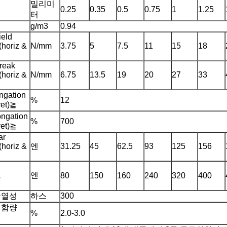
밀리미
0.25
0.35
0.5
0.75
1
1.25
터
≧
g/m3
0.94
ield
(horiz &
N/mm
3.75
5
7.5
11
15
18
Break
(horiz &
N/mm
6.75
13.5
19
20
27
33
ngation
%
12
vet)≧
ongation
%
700
vet)≧
ar
(horiz &
엔
31.25
45
62.5
93
125
156
도
엔
80
150
160
240
320
400
균열성
하스
300
 함량
%
2.0-3.0