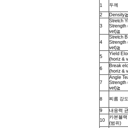
두께
1
2
Density
Stretch Y
3
Strength 
vet)≧
Stretch 
4
Strength 
vet)≧
Yield Elo
5
(horiz & 
Break el
6
(horiz & 
Angle Te
7
Strength 
vet)≧
찌름 강
8
9
내응력 
카본블랙
10
(범위)