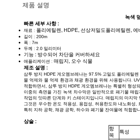
제품 설명
녹색 
빠른 세부 사항 :
폴리에틸렌, HDPE, 선상저밀도폴리에틸렌, 에바
재료 :
길이 : 200m
폭 : 7m
두께 : 2.0 밀리미터
기능 : 방수되어 차단을 커버하세요
매립지, 오수 식물
애플리케이션 :
제조 설명 :
삼투 방지 HDPE 게오멤브레나는 97.5% 고밀도 폴리에틸렌 (
물 억제와 물 억제 환경과 채광 환경을 위해 사용됩니다. U
적합하면서, 삼투 방지 HDPE 게오멤브레나는 특별히 형성되
이중의 측면을 가진 녹색 차수막은 일반적으로 패기물 매립지
작업의 잇따른 단계와 키 스테이지입니다. 매립지의 마지막 
그것은 우수한 온도 적용성, 용접성, 허용한도와 내노화성,
특히 지하 공학, 채광 공학, 하수와 폐기물 잔여물에 적합합
상술 :
항
특성
목