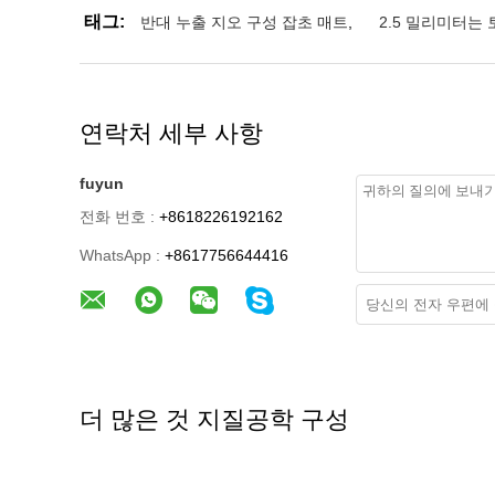
태그:
반대 누출 지오 구성 잡초 매트
,
2.5 밀리미터는
연락처 세부 사항
fuyun
전화 번호 :
+8618226192162
WhatsApp :
+8617756644416
더 많은 것 지질공학 구성