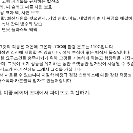
병원 고형 폐기물을 규제하는 발전소
리, 씨 슬러그 써클 사면 보호
직용 코아 벽, 사면 보호
 연합, 화산재원을 씻으면서, 기업 연합, 야드, 테일링의 최저 복공을 해결
호, 녹색 잔디 방수와 방습
금 연못 플라스틱 박막
그것의 작동은 저온에 고온과 -70C에 환경 온도는 110C입니다.
칼리성인 강산에 저항할 수 있습니다, 석유 부식이 좋은 방식제 물질입니다.
 위한 요구조건을 충족시키기 위해 그것을 가능하게 하는고 항장력을 가집
있으며, 그것이 초기 성능을 유지하는 동안 오랫동안 벌거벗어 사용될 수 있
 인장 강도와 파괴 신장도 그래서 그것을 가집니다
서 사용될 수 있습니다.지질학 비정규 경감 스트레스에 대한 강한 적용성.
플라스틱과 카본블랙 입자로 만들어집니다.
, 이중 레이어 포대에서 파이프로 회전하기.